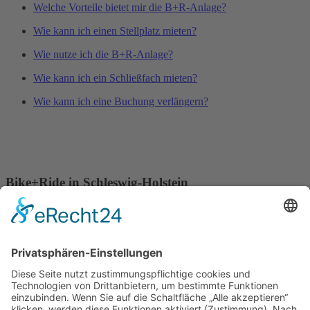
Welche Vorteile bietet mir die B+R-Anlage?
Wie kann ich einen Stellplatz mieten?
Wie nutze ich die B+R-Anlage?
Wie kann ich ein Schließfach mieten?
Wie kann ich eine Buchung verlängern?
Bike+Ride in Schleswig-Holstein
Mehr Mobilität im Alltag – dafür setzen sich Ihre Kommune, das
Land Schleswig-Holstein und der Nahverkehrsverbund Schleswig-
Holstein (NAH.SH) ein. Durch das Bike+Ride-Programm (B+R-
Programm) des Landes entstehen an vielen Orten sichere
Fahrradparkplätze direkt am Bahnhof. Radfahrer bekommen so eine
komfortable Abstellmöglichkeit für ihr Fahrrad – und können ganz
einfach auf den Nahverkehr umsteigen.